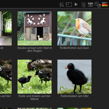
utz
Alpaka schaut vom Stall in
Rotkehlchen auf Zaun
den Regen
 auf der
Ralle und Küken auf der
Rallenküken am Ufer
Wiese