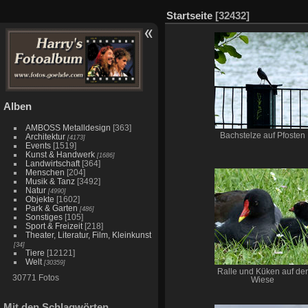
Startseite
[32432]
Alben
AMBOSS Metalldesign
[363]
Bachstelze auf Pfosten
Architektur
[4173]
Events
[1519]
Kunst & Handwerk
[1686]
Landwirtschaft
[364]
Menschen
[204]
Musik & Tanz
[3492]
Natur
[4990]
Objekte
[1602]
Park & Garten
[486]
Sonstiges
[105]
Sport & Freizeit
[218]
Theater, Literatur, Film, Kleinkunst
[34]
Tiere
[12121]
Welt
[30359]
Ralle und Küken auf der
30771 Fotos
Wiese
Mit den Schlagwörten