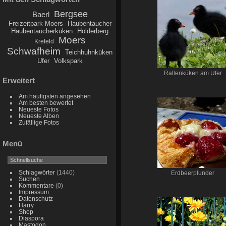
Bergsee
Baerl
Freizeitpark Moers
Haubentaucher
Haubentaucherküken
Holderberg
Moers
Krefeld
Schwafheim
Teichhuhnküken
Ufer
Volkspark
Rallenküken am Ufer
Erweitert
Am häufigsten angesehen
Am besten bewertet
Neueste Fotos
Neueste Alben
Zufällige Fotos
Menü
Schlagwörter
(1440)
Erdbeerplunder
Suchen
Kommentare
(0)
Impressum
Datenschutz
Harry
Shop
Diaspora
Mastodon