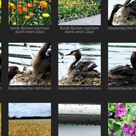
Bunte Blumen wachsen
Bunte Blumen wachsen
Haubentaucher m
durch einen Zaun
durch einen Zaun
n
Haubentaucher mit Küken
Haubentaucher mit Küken
Haubentaucher m