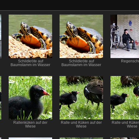
Schildkröte auf
Schildkröte auf
Regensch
Baumstamm im Wasser
Baumstamm im Wasser
Rallenküken auf der
Ralle und Küken auf der
Ralle und Küken
Wiese
Wiese
Wiese