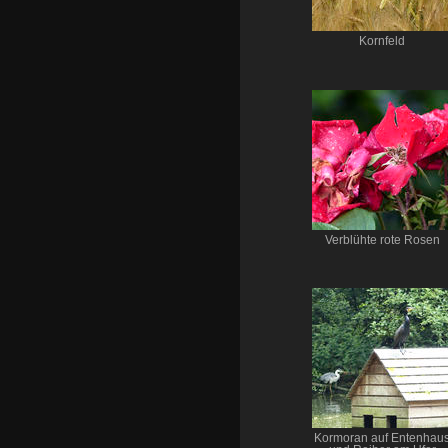
Kornfeld
Verblühte rote Rosen
Kormoran auf Entenhau