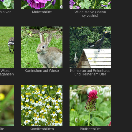
 Malven
Malvenblüte
Wilde Malve (Malva
sylvestris)
 Wiese
Kaninchen auf Wiese
Kormoran auf Entenhaus
dagänsen
und Reiher am Ufer
üte
Kamillenblüten
Blutkleeblüte