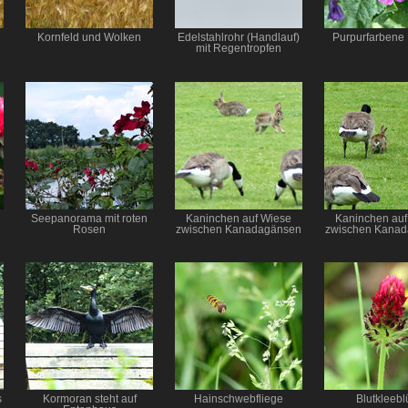
Kornfeld und Wolken
Edelstahlrohr (Handlauf)
Purpurfarbene
mit Regentropfen
Seepanorama mit roten
Kaninchen auf Wiese
Kaninchen auf
Rosen
zwischen Kanadagänsen
zwischen Kana
s
Kormoran steht auf
Hainschwebfliege
Blutkleebl