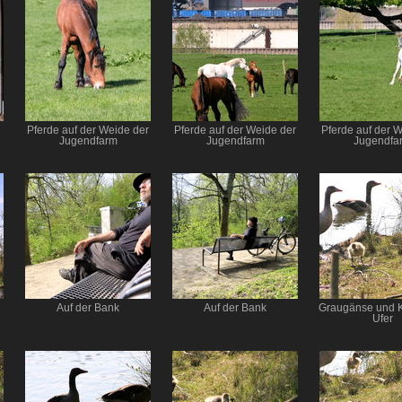
Pferde auf der Weide der
Pferde auf der Weide der
Pferde auf der 
Jugendfarm
Jugendfarm
Jugendfa
Auf der Bank
Auf der Bank
Graugänse und 
Ufer