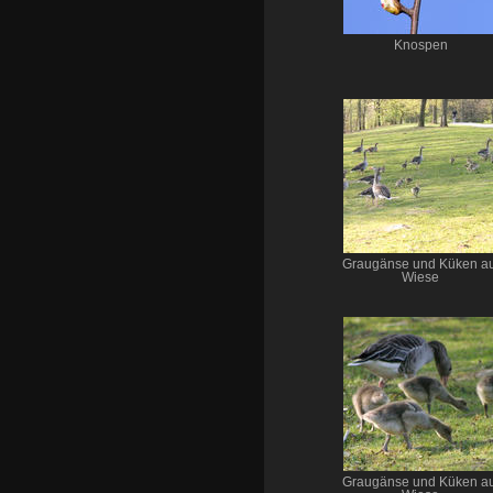
Knospen
Graugänse und Küken au
Wiese
Graugänse und Küken au