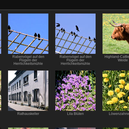
Rabenvögel auf den
Rabenvögel auf den
Highland-Cattle
Flügeln der
Flügeln der
Weide
Herrlichkeitsmühle
Herrlichkeitsmühle
Rathauskeller
Lila Blüten
Löwenzahnw