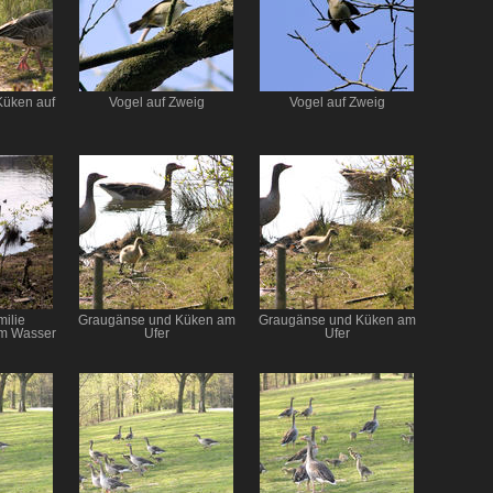
üken auf
Vogel auf Zweig
Vogel auf Zweig
ilie
Graugänse und Küken am
Graugänse und Küken am
em Wasser
Ufer
Ufer