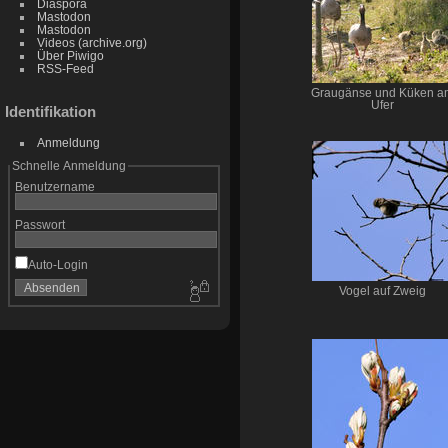
Diaspora
Mastodon
Mastodon
Videos (archive.org)
Über Piwigo
RSS-Feed
Graugänse und Küken a
Ufer
Identifikation
Anmeldung
Schnelle Anmeldung
Benutzername
Passwort
Auto-Login
Vogel auf Zweig