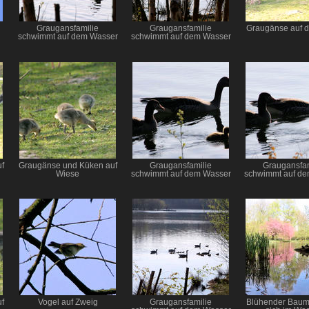
Graugansfamilie
Graugansfamilie
Graugänse auf d
schwimmt auf dem Wasser
schwimmt auf dem Wasser
f
Graugänse und Küken auf
Graugansfamilie
Graugansfam
Wiese
schwimmt auf dem Wasser
schwimmt auf d
f
Vogel auf Zweig
Graugansfamilie
Blühender Baum 