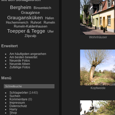
Bergheim
Binsenteich
Graugänse
Graugansküken
Hafen
Hochemmerich
Ruhrort
Rumeln
Rumeln-Kaldenhausen
Toepper & Tegge
Ufer
Zilpzalp
Wohnhäuser
Erweitert
Am häufigsten angesehen
Am besten bewertet
Neueste Fotos
Neueste Alben
Zufällige Fotos
Menü
Kopfweide
Schlagwörter
(1440)
Suchen
Kommentare
(0)
Impressum
Datenschutz
Harry
Shop