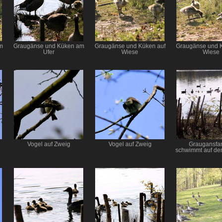
m
Graugänse und Küken am
Graugänse und Küken auf
Graugänse und K
Ufer
Wiese
Wiese
Vogel auf Zweig
Vogel auf Zweig
Graugansfam
schwimmt auf d