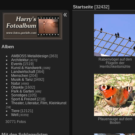
Startseite
[32432]
Alben
AMBOSS Metalldesign
[363]
Rabenvögel auf den
Architektur
[4173]
Flügeln der
Events
[1519]
Herrlichkeitsmühle
Kunst & Handwerk
[1686]
Landwirtschaft
[364]
Menschen
[204]
Musik & Tanz
[3492]
Natur
[4990]
Objekte
[1602]
Park & Garten
[486]
Sonstiges
[105]
Sport & Freizeit
[218]
Theater, Literatur, Film, Kleinkunst
[34]
Tiere
[12121]
Welt
[30359]
Pfauenauge auf dem
30771 Fotos
Boden
Mit den Schlagwörten