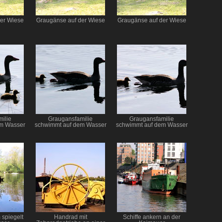
er Wiese
Graugänse auf der Wiese
Graugänse auf der Wiese
ilie
Graugansfamilie
Graugansfamilie
em Wasser
schwimmt auf dem Wasser
schwimmt auf dem Wasser
spiegelt
Handrad mit
Schiffe ankern an der