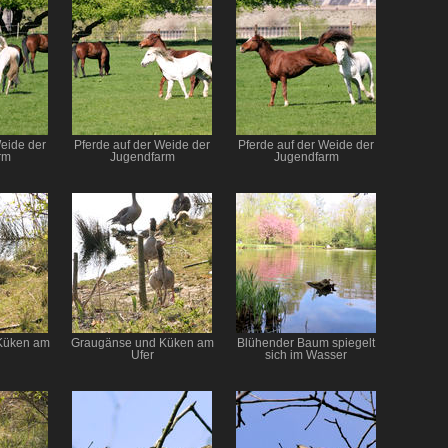
Weide der
Pferde auf der Weide der
Pferde auf der Weide der
rm
Jugendfarm
Jugendfarm
Küken am
Graugänse und Küken am
Blühender Baum spiegelt
Ufer
sich im Wasser