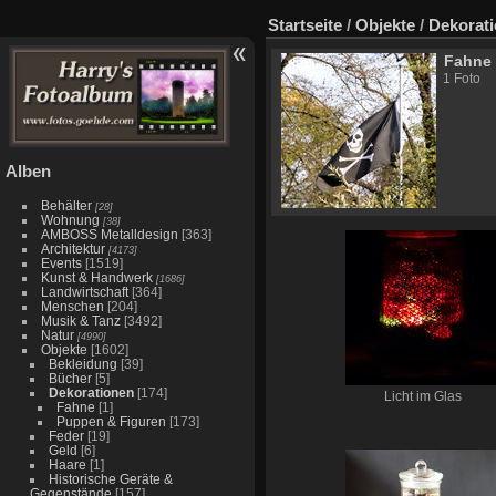
Startseite
/
Objekte
/
Dekorat
Fahne
1 Foto
Alben
Behälter
[28]
Wohnung
[38]
AMBOSS Metalldesign
[363]
Architektur
[4173]
Events
[1519]
Kunst & Handwerk
[1686]
Landwirtschaft
[364]
Menschen
[204]
Musik & Tanz
[3492]
Natur
[4990]
Objekte
[1602]
Bekleidung
[39]
Bücher
[5]
Dekorationen
[174]
Licht im Glas
Fahne
[1]
Puppen & Figuren
[173]
Feder
[19]
Geld
[6]
Haare
[1]
Historische Geräte &
Gegenstände
[157]