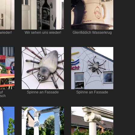
wieder!
Wir sehen uns wieder!
Glenfiddich Wasserkrug
uf
Spinne an Fassade
Spinne an Fassade
isch