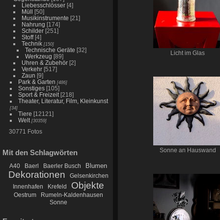
Liebesschlösser
[4]
Müll
[50]
Musikinstrumente
[21]
Nahrung
[174]
Schilder
[251]
Stoff
[4]
Technik
[150]
Technische Geräte
[32]
Licht im Glas
Werkzeug
[89]
Uhren & Zubehör
[2]
Verkehr
[517]
Zaun
[9]
Park & Garten
[486]
Sonstiges
[105]
Sport & Freizeit
[218]
Theater, Literatur, Film, Kleinkunst
[34]
Tiere
[12121]
Welt
[30359]
30771 Fotos
Sonne an Hauswand
Mit den Schlagwörten
Blumen
A40
Baerl
Baerler Busch
Dekorationen
Gelsenkirchen
Objekte
Innenhafen
Krefeld
Oestrum
Rumeln-Kaldenhausen
Sonne