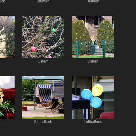
uck
Blumen
Blumen
Ostern
Ostern
de
Strandkorb
Luftballons