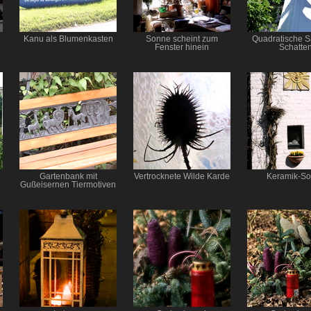
Kanu als Blumenkasten
Sonne scheint zum
Quadratische S
Fenster hinein
Schatte
Gartenbank mit
Vertrocknete Wilde Karde
Keramik-S
Gußeisernen Tiermotiven