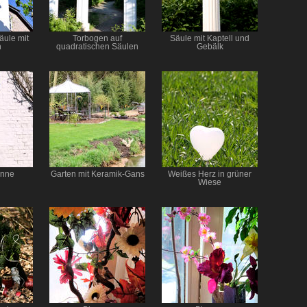
äule mit
Torbogen auf
Säule mit Kaptell und
n
quadratischen Säulen
Gebälk
onne
Garten mit Keramik-Gans
Weißes Herz in grüner
Wiese