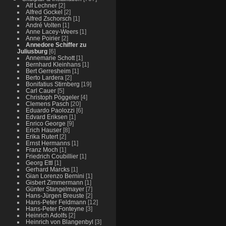
Alf Lechner
[2]
Alfred Gockel
[2]
Alfred Zschorsch
[1]
André Volten
[1]
Anne Lacey-Weers
[1]
Anne Poirier
[2]
Annedore Schiffer zu
Juliusburg
[6]
Annemarie Schott
[1]
Bernhard Kleinhans
[1]
Bert Gerresheim
[1]
Berto Lardera
[2]
Bonifatius Stirnberg
[19]
Carl Cauer
[5]
Christoph Pöggeler
[4]
Clemens Pasch
[20]
Eduardo Paolozzi
[6]
Edvard Eriksen
[1]
Enrico George
[9]
Erich Hauser
[8]
Erika Rutert
[2]
Ernst Hermanns
[1]
Franz Moch
[1]
Friedrich Coubillier
[1]
Georg Ettl
[1]
Gerhard Marcks
[1]
Gian Lorenzo Bernini
[1]
Gisbert Zimmermann
[1]
Günter Stangelmayer
[7]
Hans-Jürgen Breuste
[2]
Hans-Peter Feldmann
[12]
Hans-Peter Fonteyne
[3]
Heinrich Adolfs
[2]
Heinrich von Blangenbyl
[3]