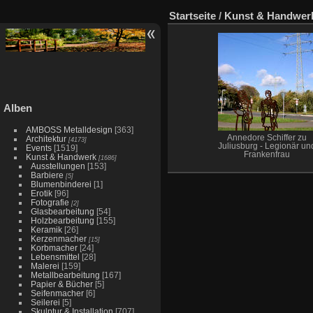
Startseite
/
Kunst & Handwer
Alben
AMBOSS Metalldesign
[363]
Annedore Schiffer zu
Architektur
[4173]
Juliusburg - Legionär un
Events
[1519]
Frankenfrau
Kunst & Handwerk
[1686]
Ausstellungen
[153]
Barbiere
[5]
Blumenbinderei
[1]
Erotik
[96]
Fotografie
[2]
Glasbearbeitung
[54]
Holzbearbeitung
[155]
Keramik
[26]
Kerzenmacher
[15]
Korbmacher
[24]
Lebensmittel
[28]
Malerei
[159]
Metallbearbeitung
[167]
Papier & Bücher
[5]
Seifenmacher
[6]
Seilerei
[5]
Skulptur & Installation
[707]