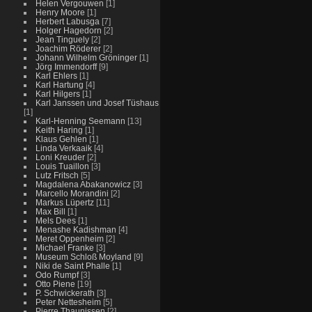
Helen Vergouwen
[1]
Henry Moore
[1]
Herbert Labusga
[7]
Holger Hagedorn
[2]
Jean Tinguely
[2]
Joachim Röderer
[2]
Johann Wilhelm Gröninger
[1]
Jörg Immendorff
[9]
Karl Ehlers
[1]
Karl Hartung
[4]
Karl Hilgers
[1]
Karl Janssen und Josef Tüshaus
[1]
Karl-Henning Seemann
[13]
Keith Haring
[1]
Klaus Gehlen
[1]
Linda Verkaaik
[4]
Loni Kreuder
[2]
Louis Tuaillon
[3]
Lutz Fritsch
[5]
Magdalena Abakanowicz
[3]
Marcello Morandini
[2]
Markus Lüpertz
[11]
Max Bill
[1]
Mels Dees
[1]
Menashe Kadishman
[4]
Meret Oppenheim
[2]
Michael Franke
[3]
Museum Schloß Moyland
[9]
Niki de Saint Phalle
[1]
Odo Rumpf
[3]
Otto Piene
[19]
P. Schwickerath
[3]
Peter Nettesheim
[5]
Pierre Thaunissen
[2]