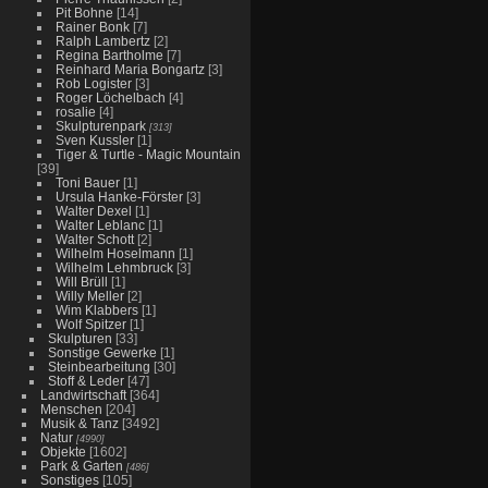
Pit Bohne
[14]
Rainer Bonk
[7]
Ralph Lambertz
[2]
Regina Bartholme
[7]
Reinhard Maria Bongartz
[3]
Rob Logister
[3]
Roger Löchelbach
[4]
rosalie
[4]
Skulpturenpark
[313]
Sven Kussler
[1]
Tiger & Turtle - Magic Mountain
[39]
Toni Bauer
[1]
Ursula Hanke-Förster
[3]
Walter Dexel
[1]
Walter Leblanc
[1]
Walter Schott
[2]
Wilhelm Hoselmann
[1]
Wilhelm Lehmbruck
[3]
Will Brüll
[1]
Willy Meller
[2]
Wim Klabbers
[1]
Wolf Spitzer
[1]
Skulpturen
[33]
Sonstige Gewerke
[1]
Steinbearbeitung
[30]
Stoff & Leder
[47]
Landwirtschaft
[364]
Menschen
[204]
Musik & Tanz
[3492]
Natur
[4990]
Objekte
[1602]
Park & Garten
[486]
Sonstiges
[105]