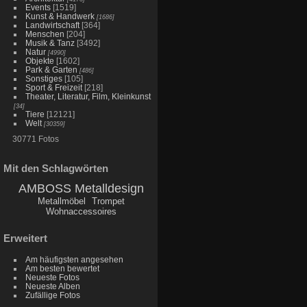
Events
[1519]
Kunst & Handwerk
[1686]
Landwirtschaft
[364]
Menschen
[204]
Musik & Tanz
[3492]
Natur
[4990]
Objekte
[1602]
Park & Garten
[486]
Sonstiges
[105]
Sport & Freizeit
[218]
Theater, Literatur, Film, Kleinkunst
[34]
Tiere
[12121]
Welt
[30359]
30771 Fotos
Mit den Schlagwörten
AMBOSS Metalldesign
Metallmöbel
Trompet
Wohnaccessoires
Erweitert
Am häufigsten angesehen
Am besten bewertet
Neueste Fotos
Neueste Alben
Zufällige Fotos