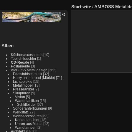
Startseite
/
AMBOSS Metallde
Alben
Küchenaccessoires
[10]
Teelichtleuchter
[1]
CD-Regale
[4]
Postamente
[3]
AMBOSS Metalldesign
[363]
Edelstahlschmuck
[32]
Harry on the road (Märkte)
[71]
Lichtobjekte
[15]
Metallmöbel
[18]
Presseartikel
[7]
Skulpturen
[9]
Vivian
[5]
Wandplastiken
[15]
Schliffbilder
[67]
Sonderanfertigungen
[9]
Werkstatt
[22]
Wohnaccessoires
[63]
Kerzenleuchter
[18]
Uhren aus Metall
[12]
Wandlampen
[2]
Architektur
[4173]