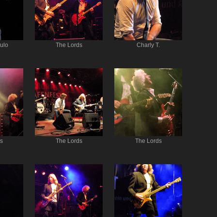
ulo
The Lords
Charly T.
s
The Lords
The Lords