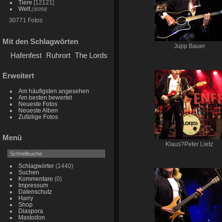
Tiere
[12121]
Welt
[30359]
30771 Fotos
Mit den Schlagwörten
Jupp Bauer
Hafenfest
Ruhrort
The Lords
Erweitert
Am häufigsten angesehen
Am besten bewertet
Neueste Fotos
Neueste Alben
Zufällige Fotos
Menü
Klaus?Peter Lietz
Schlagwörter
(1440)
Suchen
Kommentare
(0)
Impressum
Datenschutz
Harry
Shop
Diaspora
Mastodon