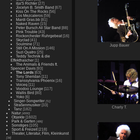
ilja'S Richter
[27]
Jocelyn B. Smith Band
[67]
Kiss On The Rocks
[56]
Los Mezcaleros
[59]
Mardi Gras.bb
[81]
Naked Raven
[15]
Peter Bursch All Star Band
[88]
Pink Trouble
[43]
Rockorchester Ruhrgebeat
[16]
Skyclad
[41]
Soulmine
[71]
Jupp Bauer
Still On A Mission
[146]
Suzi Quatro
[25]
Teddy Technik & die
Effekthascher
[1]
The Animals & Friends ft.
Spencer Davis
[93]
The Lords
[63]
Tony Sheridan
[11]
Transsylvania Phoenix
[16]
Voiceq
[11]
Voodoo Lounge
[117]
Wallis Bird
[80]
Yoko
[6]
Singer-Songwriter
[51]
Straßenmusiker
[33]
Charly T.
Tanz
[182]
Natur
[4990]
Objekte
[1602]
Park & Garten
[486]
Sonstiges
[105]
Sport & Freizeit
[218]
Theater, Literatur, Film, Kleinkunst
[34]