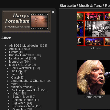
Startseite
/
Musik & Tanz
/
Ro
Alben
AMBOSS Metalldesign
[363]
The Lords
Architektur
[4173]
Events
[1519]
Kunst & Handwerk
[1686]
Landwirtschaft
[364]
Menschen
[204]
Musik & Tanz
[3492]
Folk / Weltmusik
[883]
Hip Hop
[35]
Jazz
[134]
Klassik
[6]
Liedermacher & Chanson
[249]
Metal
[217]
Mittelaltermusik
[192]
Rock Pop Blues Soul
[1518]
aVid*
[48]
Beat 'n' Blow
[89]
Bernd Zamulo
Bettina Henrich
[11]
Big Wheel
[44]
Bröselmaschine
[116]
Glam Jam
[68]