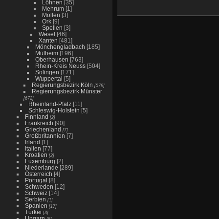
Löhnen
[35]
Mehrum
[1]
Möllen
[3]
Ork
[9]
Spellen
[3]
Wesel
[46]
Xanten
[481]
Mönchengladbach
[185]
Mülheim
[196]
Oberhausen
[763]
Rhein-Kreis Neuss
[504]
Solingen
[171]
Wuppertal
[5]
Regierungsbezirk Köln
[579]
Regierungsbezirk Münster
[672]
Rheinland-Pfalz
[11]
Schleswig-Holstein
[5]
Finnland
[2]
Frankreich
[90]
Griechenland
[7]
Großbritannien
[7]
Irland
[1]
Italien
[77]
Kroatien
[2]
Luxemburg
[2]
Niederlande
[289]
Österreich
[4]
Portugal
[8]
Schweden
[12]
Schweiz
[14]
Serbien
[1]
Spanien
[17]
Türkei
[3]
Ungarn
[8]