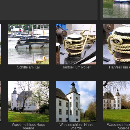
Schiffe am Kai
Hanfseil um Poller
Hanfseil um 
Wasserschloss Haus
Wasserschloss Haus
Wasserschlos
Voerde
Voerde
Voerde