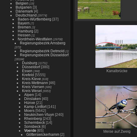
Belgien
[19]
Bulgarien
[3]
Dänemark
[4]
Deutschland
[29774]
Baden-Württemberg
[37]
Bayern
[7]
Bremen
[3]
Hamburg
[2]
Hessen
[1]
Nordrhein-Westfalen
[29708]
Regierungsbezirk Arnsberg
[272]
Regierungsbezirk Detmold
[1]
Regierungsbezirk Düsseldorf
[28184]
Duisburg
[11751]
Düsseldorf
[380]
Essen
Kanalbrücke
[368]
Krefeld
[5555]
Kreis Kleve
[618]
Kreis Mettmann
[46]
Kreis Viersen
[686]
Kreis Wesel
[6953]
Alpen
[14]
Dinslaken
[40]
Hünxe
[21]
Kamp-Lintfort
[141]
Moers
[5642]
Neukirchen-Vluyn
[240]
Rheinberg
[243]
Schermbeck
[14]
Sonsbeck
[6]
Voerde
[65]
Meise auf Zweig
Götterswickerhamm
[2]