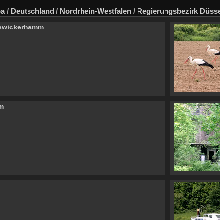
pa
/
Deutschland
/
Nordrhein-Westfalen
/
Regierungsbezirk Düsse
rswickerhamm
m