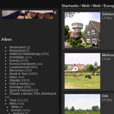
Startseite
/
Welt
/
Welt
/
Euro
Götte
2 Fotos
Alben
Niederrhein
[1]
Remscheid
[2]
AMBOSS Metalldesign
[363]
Mehru
Architektur
[4173]
1 Foto
Events
[1519]
Kunst & Handwerk
[1686]
Landwirtschaft
[364]
Menschen
[204]
Musik & Tanz
[3492]
Natur
[4990]
Objekte
[1602]
Park & Garten
[486]
Sonstiges
[105]
Sport & Freizeit
[218]
Theater, Literatur, Film, Kleinkunst
Ork
[34]
9 Fotos
Tiere
[12121]
Welt
[30359]
Afrika
[3]
Europa
[30345]
Andorra
[1]