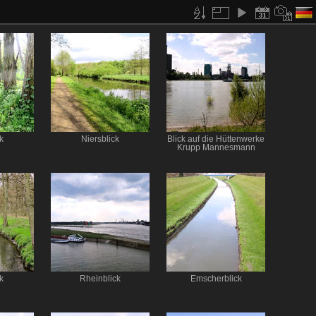
k
Niersblick
Blick auf die Hüttenwerke
Krupp Mannesmann
k
Rheinblick
Emscherblick