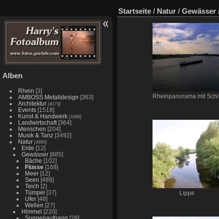
Startseite
/
Natur
/
Gewässer
Alben
Rhein
[3]
Rheinpanorama mit Schif
AMBOSS Metalldesign
[363]
Architektur
[4173]
Events
[1519]
Kunst & Handwerk
[1686]
Landwirtschaft
[364]
Menschen
[204]
Musik & Tanz
[3492]
Natur
[4990]
Erde
[12]
Gewässer
[885]
Bäche
[102]
Flüsse
[168]
Meer
[12]
Seen
[489]
Teich
[2]
Tümpel
[37]
Lippe
Ufer
[48]
Wellen
[27]
Himmel
[220]
Sonnenaufgang
[28]