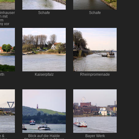
einhauser
Schafe
Schafe
 mit
rm
g vor
immel
rth
Kaiserpfalz
Rheinpromenade
e &
Blick auf die Halde
Bayer Werk