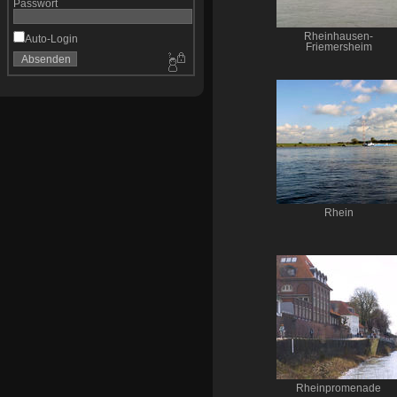
Passwort
Rheinhausen-
Auto-Login
Friemersheim
Rhein
Rheinpromenade