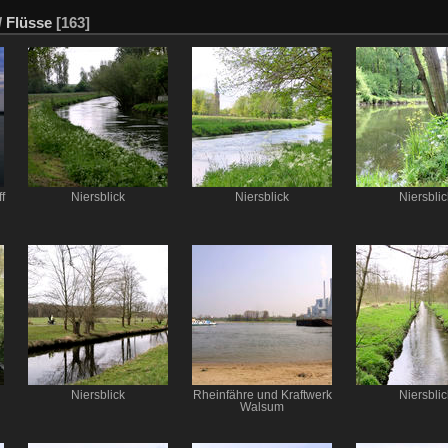
/
Flüsse
[163]
f
Niersblick
Niersblick
Niersblic
Niersblick
Rheinfähre und Kraftwerk
Niersblic
Walsum