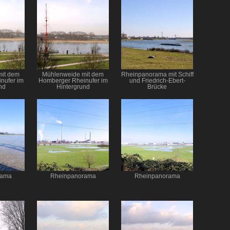
mit dem
Mühlenweide mit dem
Rheinpanorama mit Schiff
nufer im
Homberger Rheinufer im
und Friedrich-Ebert-
nd
Hintergrund
Brücke
rama
Rheinpanorama
Rheinpanorama