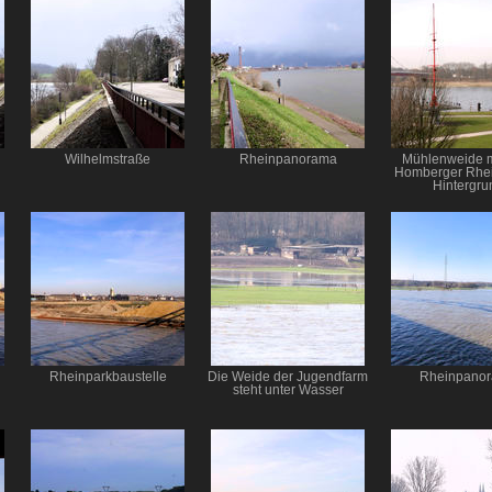
Wilhelmstraße
Rheinpanorama
Mühlenweide 
Homberger Rhei
Hintergru
Rheinparkbaustelle
Die Weide der Jugendfarm
Rheinpano
steht unter Wasser