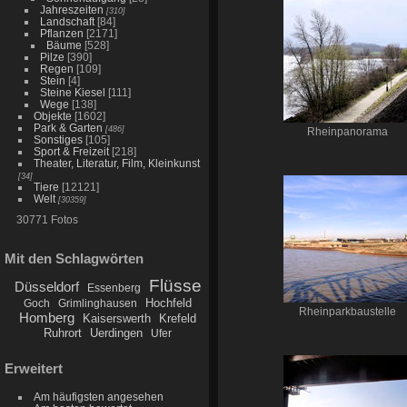
Jahreszeiten
[310]
Landschaft
[84]
Pflanzen
[2171]
Bäume
[528]
Pilze
[390]
Regen
[109]
Stein
[4]
Steine Kiesel
[111]
Wege
[138]
Objekte
[1602]
Park & Garten
[486]
Rheinpanorama
Sonstiges
[105]
Sport & Freizeit
[218]
Theater, Literatur, Film, Kleinkunst
[34]
Tiere
[12121]
Welt
[30359]
30771 Fotos
Mit den Schlagwörten
Flüsse
Düsseldorf
Essenberg
Hochfeld
Goch
Grimlinghausen
Rheinparkbaustelle
Homberg
Kaiserswerth
Krefeld
Ruhrort
Uerdingen
Ufer
Erweitert
Am häufigsten angesehen