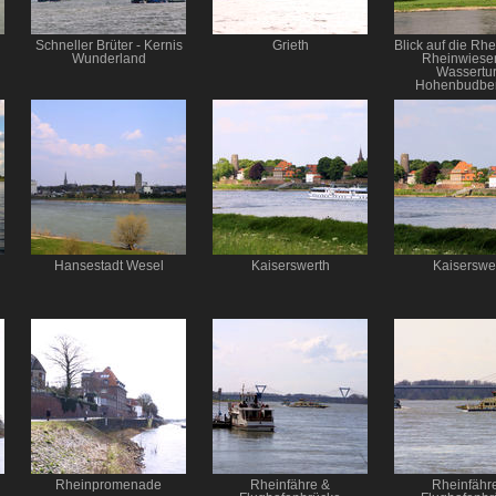
Schneller Brüter - Kernis
Grieth
Blick auf die Rh
Wunderland
Rheinwiesen
Wassertu
Hohenbudber
bewölktem H
Hansestadt Wesel
Kaiserswerth
Kaiserswe
Rheinpromenade
Rheinfähre &
Rheinfähr