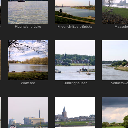
-
Flughafenbrücke
Friedrich-Ebert-Brücke
Maasufe
Wolfssee
Grimlinghausen
Volmerswe