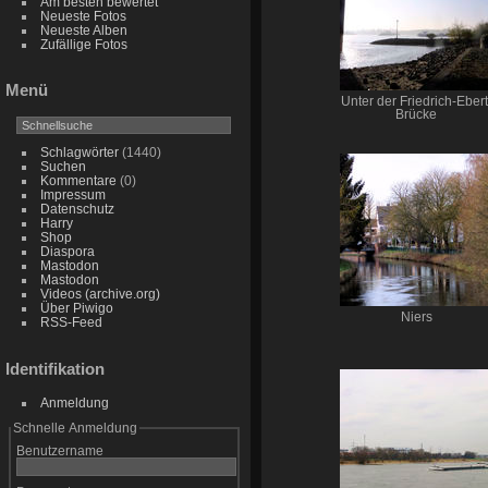
Am besten bewertet
Neueste Fotos
Neueste Alben
Zufällige Fotos
Menü
Unter der Friedrich-Ebert
Brücke
Schlagwörter
(1440)
Suchen
Kommentare
(0)
Impressum
Datenschutz
Harry
Shop
Diaspora
Mastodon
Mastodon
Videos (archive.org)
Über Piwigo
Niers
RSS-Feed
Identifikation
Anmeldung
Schnelle Anmeldung
Benutzername