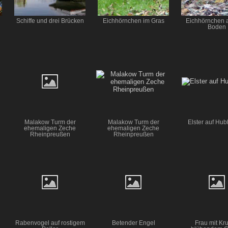
Schiffe und drei Brücken
Eichhörnchen im Gras
Eichhörnchen 
Boden
Malakow Turm der
Malakow Turm der
Elster auf Hu
ehemaligen Zeche
ehemaligen Zeche
Rheinpreußen
Rheinpreußen
Rabenvogel auf rostigem
Betender Engel
Frau mit Kru