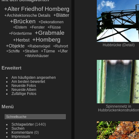
+Alter Friedhof Homberg
+Blätter
+Architektonische Details
+Brücken
+Dekorationen
+Elstern
+Fenster
+Flüsse
+Grabmale
+Fördertürme
+Homberg
+Herbst
+Objekte
Hubbrücke (Detail)
+Rabenvögel
+Ruhrort
+Türme
+Ufer
+Schiffe
+Straßen
+Wohnhäuser
Erweitert
Am häufigsten angesehen
Am besten bewertet
Neueste Fotos
Neueste Alben
Zufällige Fotos
Menü
Spinnennetz in
Hubbrückenkonstruktio
Schlagwörter
(1440)
Suchen
Kommentare
(0)
Impressum