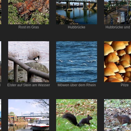
Rost im Gras
Hubbrücke
Hubbrücke und 
l
Elster auf Stein am Wasser
Möwen über dem Rhein
Pilze