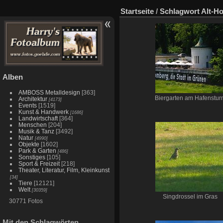
Startseite
/
Schlagwort
Alt-H
Alben
AMBOSS Metalldesign
[363]
Biergarten am Hafenstur
Architektur
[4173]
Events
[1519]
Kunst & Handwerk
[1686]
Landwirtschaft
[364]
Menschen
[204]
Musik & Tanz
[3492]
Natur
[4990]
Objekte
[1602]
Park & Garten
[486]
Sonstiges
[105]
Sport & Freizeit
[218]
Theater, Literatur, Film, Kleinkunst
[34]
Tiere
[12121]
Welt
[30359]
Singdrossel im Gras
30771 Fotos
Mit den Schlagwörten