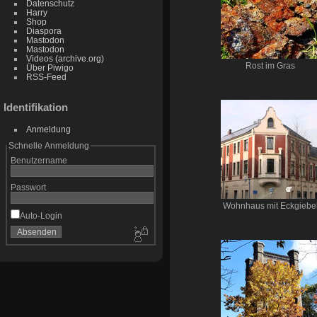
Datenschutz
Harry
Shop
Diaspora
Mastodon
Mastodon
Videos (archive.org)
Rost im Gras
Über Piwigo
RSS-Feed
Identifikation
Anmeldung
Schnelle Anmeldung
Benutzername
Passwort
Wohnhaus mit Eckgiebe
Auto-Login