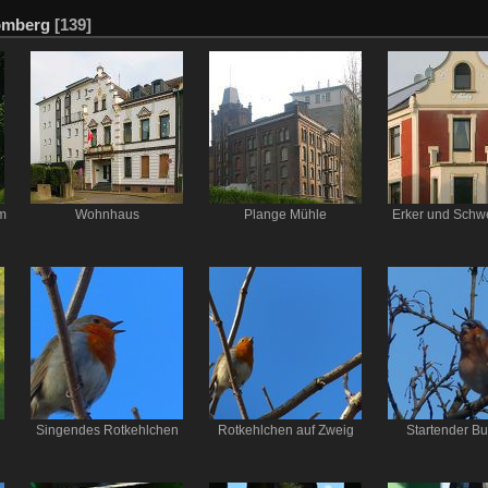
omberg
[139]
m
Wohnhaus
Plange Mühle
Erker und Schwe
Singendes Rotkehlchen
Rotkehlchen auf Zweig
Startender Bu