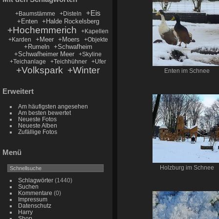
+Eis
+Baumstämme
+Disteln
+Enten
+Halde Rockelsberg
+Hochemmerich
+Kapellen
+Meer
+Moers
+Karden
+Objekte
+Rumeln
+Schwafheim
+Schwafheimer Meer
+Skyline
+Teichanlage
+Teichhühner
+Ufer
+Volkspark
+Winter
Enten im Schnee
Erweitert
Am häufigsten angesehen
Am besten bewertet
Neueste Fotos
Neueste Alben
Zufällige Fotos
Menü
Holzburg im Schnee
Schlagwörter
(1440)
Suchen
Kommentare
(0)
Impressum
Datenschutz
Harry
Shop