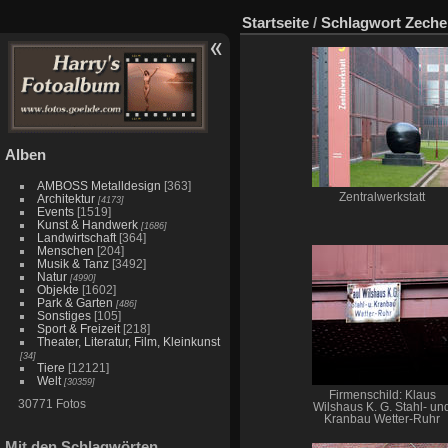
Startseite
/
Schlagwort
Zeche
Alben
AMBOSS Metalldesign
[363]
Zentralwerkstatt
Architektur
[4173]
Events
[1519]
Kunst & Handwerk
[1686]
Landwirtschaft
[364]
Menschen
[204]
Musik & Tanz
[3492]
Natur
[4990]
Objekte
[1602]
Park & Garten
[486]
Sonstiges
[105]
Sport & Freizeit
[218]
Theater, Literatur, Film, Kleinkunst
[34]
Tiere
[12121]
Welt
[30359]
Firmenschild: Klaus
30771 Fotos
Wilshaus K. G. Stahl- un
Kranbau Wetter-Ruhr
Mit den Schlagwörten