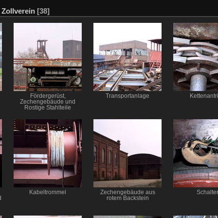
 Zollverein
[38]
Fördergerüst,
Transportanlage
Kettenantr
Zechengebäude und
Rostige Stahlteile
Kabeltrommel
Zechengebäude aus
Schalte
d
rotem Backstein