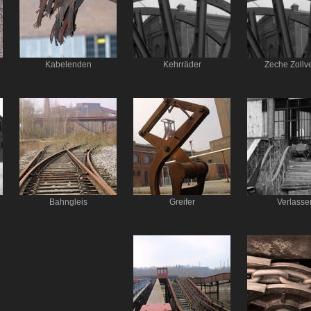
Kabelenden
Kehrräder
Zeche Zollv
Bahngleis
Greifer
Verlasse