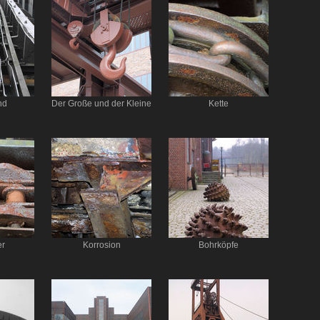
nd
Der Große und der Kleine
Kette
er
Korrosion
Bohrköpfe