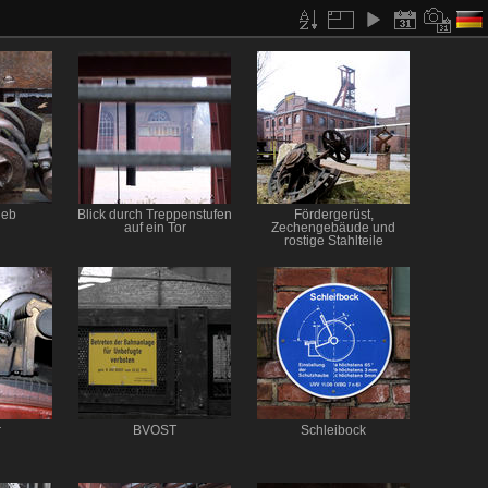
ieb
Blick durch Treppenstufen
Fördergerüst,
auf ein Tor
Zechengebäude und
rostige Stahlteile
r
BVOST
Schleibock