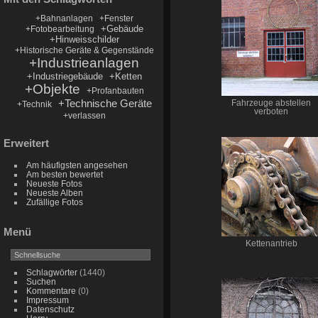
+Bahnanlagen
+Fenster
+Gebäude
+Fotobearbeitung
+Hinweisschilder
+Historische Geräte & Gegenstände
+Industrieanlagen
+Industriegebäude
+Ketten
+Objekte
+Profanbauten
+Technische Geräte
Fahrzeuge abstellen
+Technik
verboten
+verlassen
Erweitert
Am häufigsten angesehen
Am besten bewertet
Neueste Fotos
Neueste Alben
Zufällige Fotos
Menü
Kettenantrieb
Schlagwörter
(1440)
Suchen
Kommentare
(0)
Impressum
Datenschutz