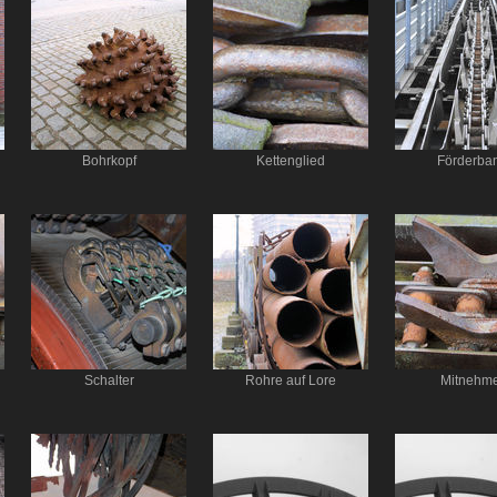
Bohrkopf
Kettenglied
Förderba
Schalter
Rohre auf Lore
Mitnehm