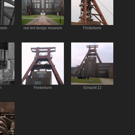
erein
red dot design museum
Förderturm
n
Förderturm
Schacht 12