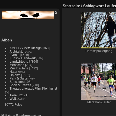
Startseite
/
Schlagwort
Laufe
Alben
AMBOSS Metalldesign
[363]
Herbstspaziergang
Architektur
[4173]
Events
[1519]
Kunst & Handwerk
[1686]
Landwirtschaft
[364]
Menschen
[204]
Musik & Tanz
[3492]
Natur
[4990]
Objekte
[1602]
Park & Garten
[486]
Sonstiges
[105]
Sport & Freizeit
[218]
Theater, Literatur, Film, Kleinkunst
[34]
Tiere
[12121]
Welt
[30359]
Marathon-Läufer
30771 Fotos
Mit den Schlagwörten