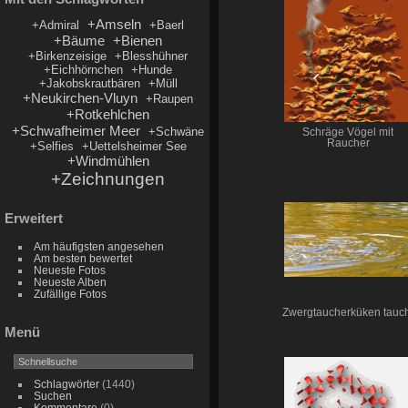
+Amseln
+Admiral
+Baerl
+Bäume
+Bienen
+Birkenzeisige
+Blesshühner
+Eichhörnchen
+Hunde
+Jakobskrautbären
+Müll
+Neukirchen-Vluyn
+Raupen
+Rotkehlchen
+Schwafheimer Meer
+Schwäne
Schräge Vögel mit
Raucher
+Selfies
+Uettelsheimer See
+Windmühlen
+Zeichnungen
Erweitert
Am häufigsten angesehen
Am besten bewertet
Neueste Fotos
Neueste Alben
Zufällige Fotos
Zwergtaucherküken tauch
Menü
Schlagwörter
(1440)
Suchen
Kommentare
(0)