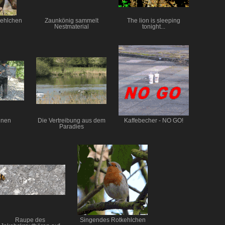
ehlchen
Zaunkönig sammelt
The lion is sleeping
Nestmaterial
tonight...
nnen
Die Vertreibung aus dem
Kaffebecher - NO GO!
Paradies
Raupe des
Singendes Rotkehlchen