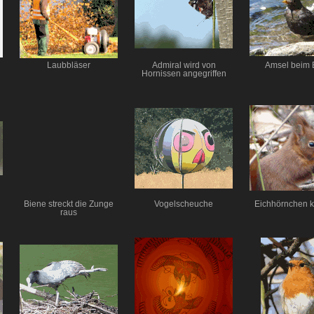
Laubbläser
Admiral wird von
Amsel beim
Hornissen angegriffen
Biene streckt die Zunge
Vogelscheuche
Eichhörnchen k
raus