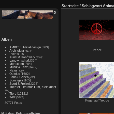
Startseite
/
Schlagwort
Anima
Alben
AMBOSS Metalldesign
[363]
Peace
Architektur
[4173]
Events
[1519]
Kunst & Handwerk
[1686]
Landwirtschaft
[364]
Menschen
[204]
Musik & Tanz
[3492]
Natur
[4990]
Objekte
[1602]
Park & Garten
[486]
Sonstiges
[105]
Sport & Freizeit
[218]
Theater, Literatur, Film, Kleinkunst
[34]
Tiere
[12121]
Welt
[30359]
Kugel auf Treppe
30771 Fotos
Mit den Schlagwörten