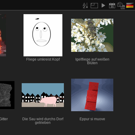
Fliege umkreist Kopf
Igelfliege auf weißen
Blüten
itter
Die Sau wird durchs Dorf
Eppur si muove
getrieben