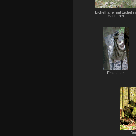
Eichelhäher mit Eichel i
Schnabel
Emuküken
Ba