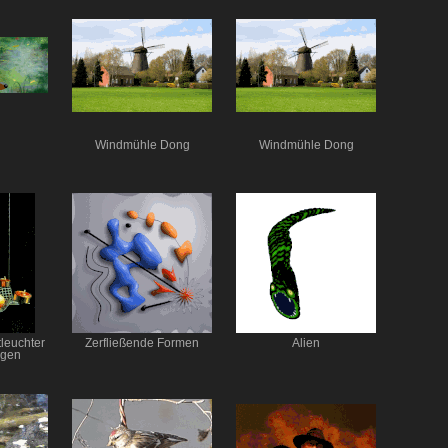
Windmühle Dong
Windmühle Dong
tleuchter
Zerfließende Formen
Alien
ngen