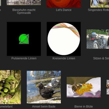
m
Blesshuhn macht
Let's Dance
Singendes Rotk
Gymnastik
Pulsierende Linien
Kreisende Linien
Sitzen & Si
umelefant
Amsel beim Bade
Biene in Blüte