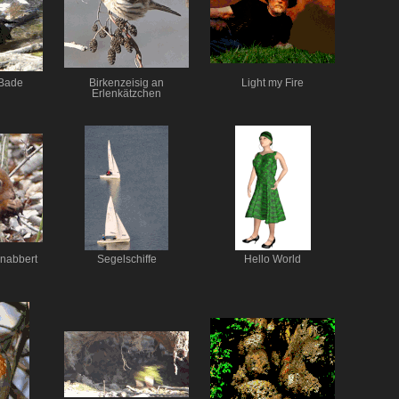
 Bade
Birkenzeisig an
Light my Fire
Erlenkätzchen
nabbert
Segelschiffe
Hello World