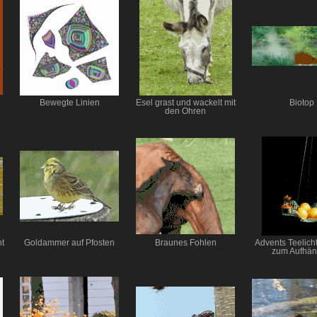
Bewegte Linien
Esel grast und wackelt mit
Biotop
den Ohren
t
Goldammer auf Pfosten
Braunes Fohlen
Advents Teelich
zum Aufhä