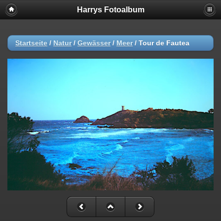
Harrys Fotoalbum
Startseite
/
Natur
/
Gewässer
/
Meer
/
Tour de Fautea