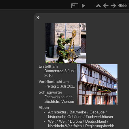
49/55
Erstellt am
Donnerstag 3 Juni
2010
Veröffentlicht am
Freitag 1 Juli 2011
Schlagwörter
Fachwerkhäuser
,
Süchteln
,
Viersen
Alben
Architektur
/
Bauwerke
/
Gebäude
/
historische Gebäude
/
Fachwerkhäuser
Welt
/
Welt
/
Europa
/
Deutschland
/
Nordrhein-Westfalen
/
Regierungsbezirk