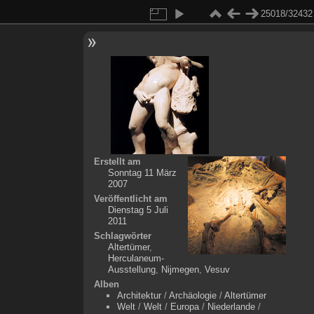
25018/32432
Erstellt am
Sonntag 11 März
2007
Veröffentlicht am
Dienstag 5 Juli
2011
Schlagwörter
Altertümer
,
Herculaneum-
Ausstellung
,
Nijmegen
,
Vesuv
Alben
Architektur
/
Archäologie
/
Altertümer
Welt
/
Welt
/
Europa
/
Niederlande
/