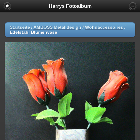
Harrys Fotoalbum
Startseite
/
AMBOSS Metalldesign
/
Wohnaccessoires
/
Edelstahl Blumenvase