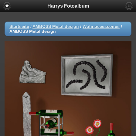
Harrys Fotoalbum
Startseite
/
AMBOSS Metalldesign
/
Wohnaccessoires
/
AMBOSS Metalldesign