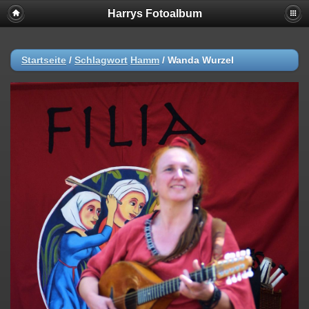
Harrys Fotoalbum
Startseite
/
Schlagwort
Hamm
/
Wanda Wurzel