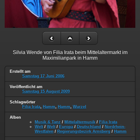
Silvia Wende von Filia Irata beim Mittelaltermarkt im
Maximilianpark in Hamm
Erstellt am
Samstag 17 Juni 2006
Veröffentlicht am
Samstag 15 August 2009
Schlagwörter
Filia Irata
,
Hamm
,
Hamm
,
Wurzel
Alben
Musik & Tanz
/
Mittelaltermusik
/
Filia Irata
Welt
/
Welt
/
Europa
/
Deutschland
/
Nordrhein-
Westfalen
/
Regierungsbezirk Arnsberg
/
Hamm