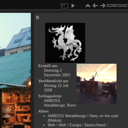
32268/32432
Erstellt am
Dienstag 2
Dezember 2003
Veröffentlicht am
Montag 13 Juli
2009
Schlagwörter
AMBOSS
Metalldesign
,
Bonn
Alben
AMBOSS Metalldesign
/
Harry on the road
(Märkte)
Welt
/
Welt
/
Europa
/
Deutschland
/