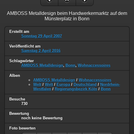
AMBOSS Metalldesign beim Handwerkermarktz auf dem
Münsterplatz in Bonn
Erstellt am
Sonntag 29 April 2007
Veröffentlicht am
Samstag 2 April 2016
Schlagwörter
AMBOSS Metalldesign
,
Bonn
,
Wohnaccessoires
Alben
AMBOSS Metalldesign
/
Wohnaccessoires
Welt
/
Welt
/
Europa
/
Deutschland
/
Nordrhein-
Westfalen
/
Regierungsbezirk Köln
/
Bonn
Besuche
730
Bewertung
noch keine Bewertung
Foto bewerten