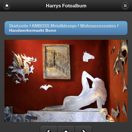
Harrys Fotoalbum
Startseite
/
AMBOSS Metalldesign
/
Wohnaccessoires
/
Handwerkermarkt Bonn