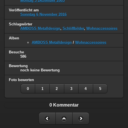
Montag 5 Dezember 2005
Veröffentlicht am
Sonntag 6 November 2016
Schlagwörter
AMBOSS Metalldesign
,
Schliffbilder
,
Wohnaccessoires
Alben
AMBOSS Metalldesign
/
Wohnaccessoires
Besuche
586
Bewertung
noch keine Bewertung
Foto bewerten
0
1
2
3
4
5
0 Kommentar