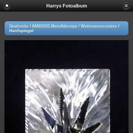
Harrys Fotoalbum
Startseite
/
AMBOSS Metalldesign
/
Wohnaccessoires
/
Hanfspiegel