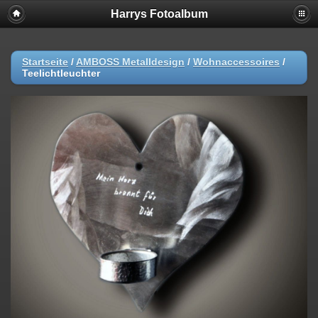
Harrys Fotoalbum
Startseite
/
AMBOSS Metalldesign
/
Wohnaccessoires
/
Teelichtleuchter