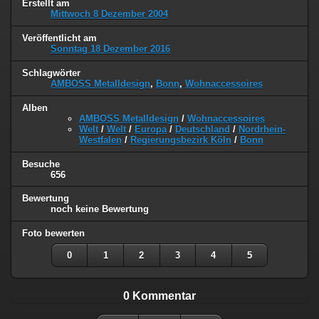
Erstellt am
Mittwoch 8 Dezember 2004
Veröffentlicht am
Sonntag 18 Dezember 2016
Schlagwörter
AMBOSS Metalldesign
,
Bonn
,
Wohnaccessoires
Alben
AMBOSS Metalldesign
/
Wohnaccessoires
Welt
/
Welt
/
Europa
/
Deutschland
/
Nordrhein-
Westfalen
/
Regierungsbezirk Köln
/
Bonn
Besuche
656
Bewertung
noch keine Bewertung
Foto bewerten
0
1
2
3
4
5
0 Kommentar