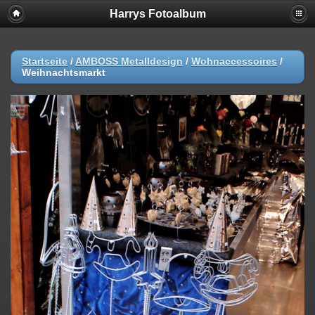
Harrys Fotoalbum
Startseite
/
AMBOSS Metalldesign
/
Wohnaccessoires
/
Weihnachtsmarkt