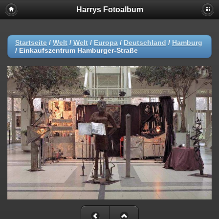
Harrys Fotoalbum
Startseite
/
Welt
/
Welt
/
Europa
/
Deutschland
/
Hamburg
/
Einkaufszentrum Hamburger-Straße