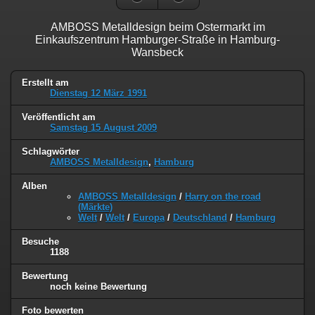
AMBOSS Metalldesign beim Ostermarkt im
Einkaufszentrum Hamburger-Straße in Hamburg-
Wansbeck
Erstellt am
Dienstag 12 März 1991
Veröffentlicht am
Samstag 15 August 2009
Schlagwörter
AMBOSS Metalldesign
,
Hamburg
Alben
AMBOSS Metalldesign
/
Harry on the road
(Märkte)
Welt
/
Welt
/
Europa
/
Deutschland
/
Hamburg
Besuche
1188
Bewertung
noch keine Bewertung
Foto bewerten