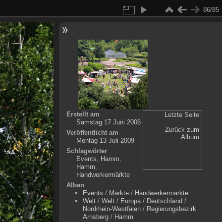
86/85
Erstellt am
Letzte Seite
Samstag 17 Juni 2006
Zurück zum
Veröffentlicht am
Album
Montag 13 Juli 2009
Schlagwörter
Events
,
Hamm
,
Hamm
,
Handwerkermärkte
Alben
Events
/
Märkte
/
Handwerkermärkte
Welt
/
Welt
/
Europa
/
Deutschland
/
Nordrhein-Westfalen
/
Regierungsbezirk
Arnsberg
/
Hamm