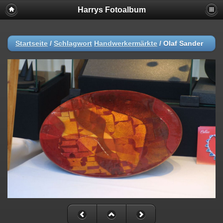
Harrys Fotoalbum
Startseite
/
Schlagwort
Handwerkermärkte
/
Olaf Sander