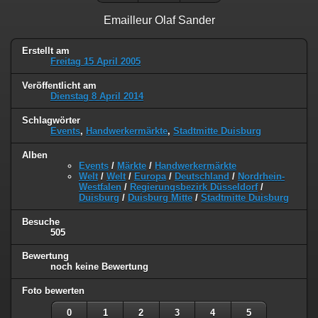
Emailleur Olaf Sander
Erstellt am
Freitag 15 April 2005
Veröffentlicht am
Dienstag 8 April 2014
Schlagwörter
Events
,
Handwerkermärkte
,
Stadtmitte Duisburg
Alben
Events
/
Märkte
/
Handwerkermärkte
Welt
/
Welt
/
Europa
/
Deutschland
/
Nordrhein-
Westfalen
/
Regierungsbezirk Düsseldorf
/
Duisburg
/
Duisburg Mitte
/
Stadtmitte Duisburg
Besuche
505
Bewertung
noch keine Bewertung
Foto bewerten
0
1
2
3
4
5