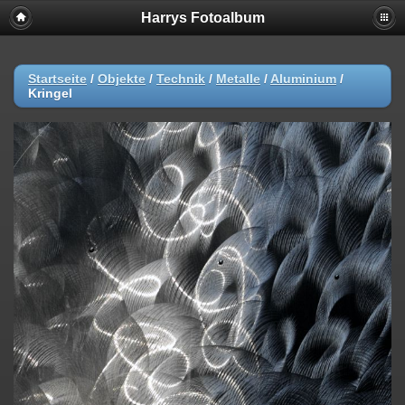
Harrys Fotoalbum
Startseite
/
Objekte
/
Technik
/
Metalle
/
Aluminium
/
Kringel