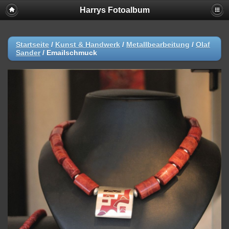
Harrys Fotoalbum
Startseite
/
Kunst & Handwerk
/
Metallbearbeitung
/
Olaf
Sander
/
Emailschmuck