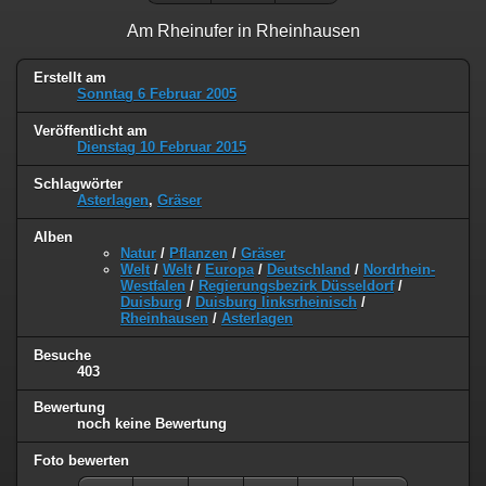
Am Rheinufer in Rheinhausen
Erstellt am
Sonntag 6 Februar 2005
Veröffentlicht am
Dienstag 10 Februar 2015
Schlagwörter
Asterlagen
,
Gräser
Alben
Natur
/
Pflanzen
/
Gräser
Welt
/
Welt
/
Europa
/
Deutschland
/
Nordrhein-
Westfalen
/
Regierungsbezirk Düsseldorf
/
Duisburg
/
Duisburg linksrheinisch
/
Rheinhausen
/
Asterlagen
Besuche
403
Bewertung
noch keine Bewertung
Foto bewerten