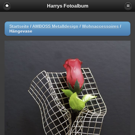
Harrys Fotoalbum
Startseite
/
AMBOSS Metalldesign
/
Wohnaccessoires
/
Hängevase