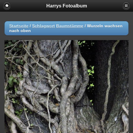
Harrys Fotoalbum
Startseite
/
Schlagwort
Baumstämme
/
Wurzeln wachsen
nach oben