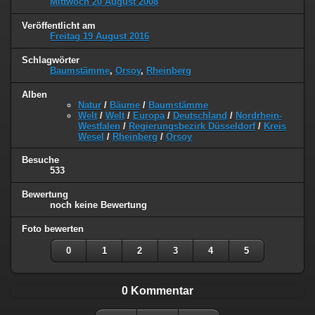
Mittwoch 20 August 2008
Veröffentlicht am
Freitag 19 August 2016
Schlagwörter
Baumstämme
,
Orsoy
,
Rheinberg
Alben
Natur
/
Bäume
/
Baumstämme
Welt
/
Welt
/
Europa
/
Deutschland
/
Nordrhein-
Westfalen
/
Regierungsbezirk Düsseldorf
/
Kreis
Wesel
/
Rheinberg
/
Orsoy
Besuche
533
Bewertung
noch keine Bewertung
Foto bewerten
0
1
2
3
4
5
0 Kommentar