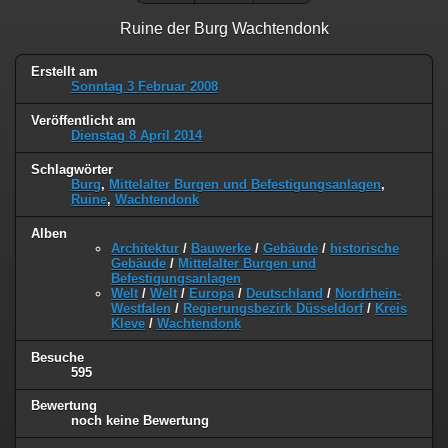
Ruine der Burg Wachtendonk
Erstellt am
Sonntag 3 Februar 2008
Veröffentlicht am
Dienstag 8 April 2014
Schlagwörter
Burg
,
Mittelalter Burgen und Befestigungsanlagen
,
Ruine
,
Wachtendonk
Alben
Architektur
/
Bauwerke
/
Gebäude
/
historische
Gebäude
/
Mittelalter Burgen und
Befestigungsanlagen
Welt
/
Welt
/
Europa
/
Deutschland
/
Nordrhein-
Westfalen
/
Regierungsbezirk Düsseldorf
/
Kreis
Kleve
/
Wachtendonk
Besuche
595
Bewertung
noch keine Bewertung