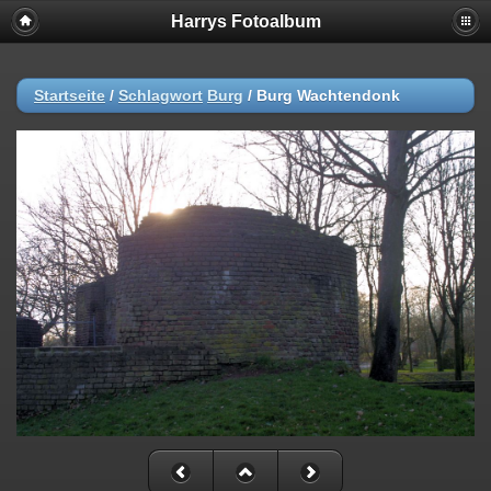
Harrys Fotoalbum
Startseite
/
Schlagwort
Burg
/
Burg Wachtendonk