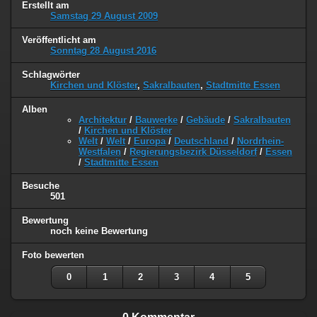
Erstellt am
Samstag 29 August 2009
Veröffentlicht am
Sonntag 28 August 2016
Schlagwörter
Kirchen und Klöster
,
Sakralbauten
,
Stadtmitte Essen
Alben
Architektur
/
Bauwerke
/
Gebäude
/
Sakralbauten
/
Kirchen und Klöster
Welt
/
Welt
/
Europa
/
Deutschland
/
Nordrhein-
Westfalen
/
Regierungsbezirk Düsseldorf
/
Essen
/
Stadtmitte Essen
Besuche
501
Bewertung
noch keine Bewertung
Foto bewerten
0
1
2
3
4
5