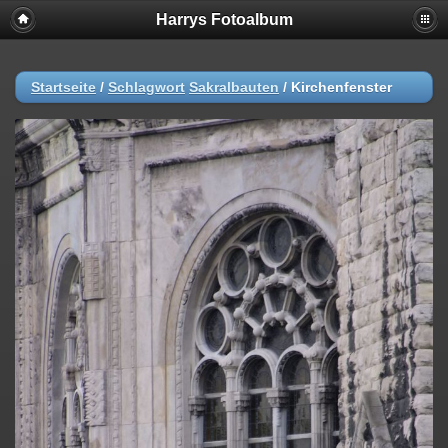
Harrys Fotoalbum
Startseite
/
Schlagwort
Sakralbauten
/
Kirchenfenster