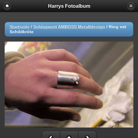
Harrys Fotoalbum
Startseite
/
Schlagwort
AMBOSS Metalldesign
/
Ring mit
Schildkröte