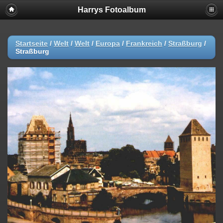
Harrys Fotoalbum
Startseite
/
Welt
/
Welt
/
Europa
/
Frankreich
/
Straßburg
/
Straßburg