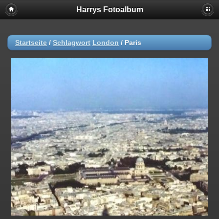
Harrys Fotoalbum
Startseite
/
Schlagwort
London
/
Paris