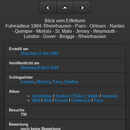
Blick vom Eiffelturm
Fahrradtour 1984: Rheinhausen - Paris - Orléans - Nantes
- Quimper - Morlaix - St. Malo - Jersey - Weymouth -
London - Dover - Brügge - Rheinhausen
Erstellt am
Dienstag 17 Juli 1984
Veröffentlicht am
Dienstag 8 April 2014
Schlagwörter
London
,
Morlaix
,
Paris
,
Straßen
Alben
Architektur
/
Straßen / Plätze / Städte
/
Strassen
Welt
/
Welt
/
Europa
/
Frankreich
/
Paris
Besuche
750
Bewertung
noch keine Bewertung