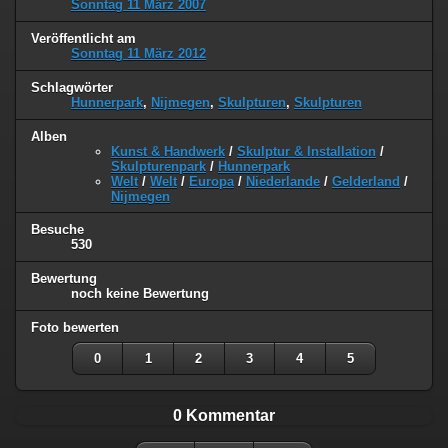
Sonntag 11 März 2007
Veröffentlicht am
Sonntag 11 März 2012
Schlagwörter
Hunnerpark
,
Nijmegen
,
Skulpturen
,
Skulpturen
Alben
Kunst & Handwerk
/
Skulptur & Installation
/
Skulpturenpark
/
Hunnerpark
Welt
/
Welt
/
Europa
/
Niederlande
/
Gelderland
/
Nijmegen
Besuche
530
Bewertung
noch keine Bewertung
Foto bewerten
0
1
2
3
4
5
0 Kommentar