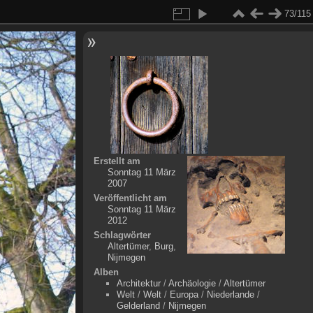
73/115
Erstellt am
Sonntag 11 März
2007
Veröffentlicht am
Sonntag 11 März
2012
Schlagwörter
Altertümer
,
Burg
,
Nijmegen
Alben
Architektur
/
Archäologie
/
Altertümer
Welt
/
Welt
/
Europa
/
Niederlande
/
Gelderland
/
Nijmegen