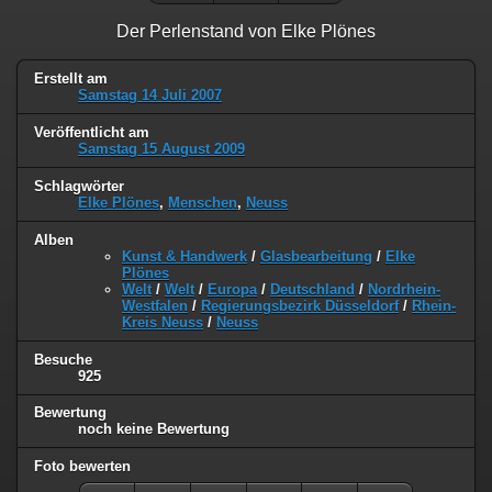
Der Perlenstand von Elke Plönes
Erstellt am
Samstag 14 Juli 2007
Veröffentlicht am
Samstag 15 August 2009
Schlagwörter
Elke Plönes
,
Menschen
,
Neuss
Alben
Kunst & Handwerk
/
Glasbearbeitung
/
Elke
Plönes
Welt
/
Welt
/
Europa
/
Deutschland
/
Nordrhein-
Westfalen
/
Regierungsbezirk Düsseldorf
/
Rhein-
Kreis Neuss
/
Neuss
Besuche
925
Bewertung
noch keine Bewertung
Foto bewerten