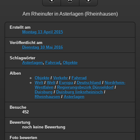
Am Rheinufer in Asterlagen (Rheinhausen)
Erstellt am
Montag 13 April 2015
Veröffentlicht am
Dienstag 10 Mai 2016
Schlagwörter
Asterlagen
,
Fahrrad
,
Objekte
Alben
Objekte
/
Verkehr
/
Fahrrad
Welt
/
Welt
/
Europa
/
Deutschland
/
Nordrhein-
Westfalen
/
Regierungsbezirk Düsseldorf
/
Duisburg
/
Duisburg linksrheinisch
/
Rheinhausen
/
Asterlagen
Besuche
452
Bewertung
noch keine Bewertung
Foto bewerten