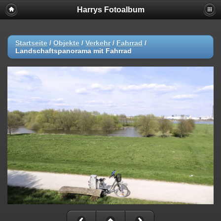
Harrys Fotoalbum
Startseite
/
Objekte
/
Verkehr
/
Fahrrad
/
Landschaftspanorama mit Fahrrad