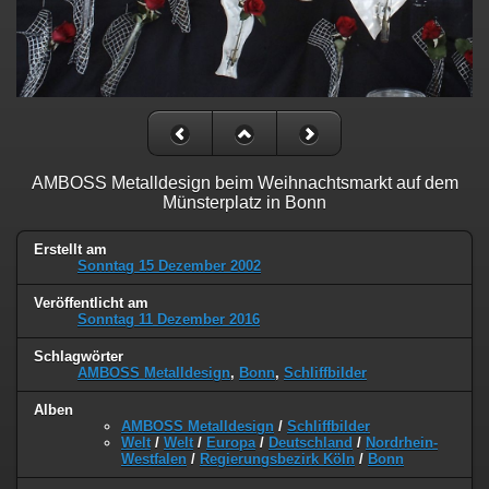
AMBOSS Metalldesign beim Weihnachtsmarkt auf dem
Münsterplatz in Bonn
Erstellt am
Sonntag 15 Dezember 2002
Veröffentlicht am
Sonntag 11 Dezember 2016
Schlagwörter
AMBOSS Metalldesign
,
Bonn
,
Schliffbilder
Alben
AMBOSS Metalldesign
/
Schliffbilder
Welt
/
Welt
/
Europa
/
Deutschland
/
Nordrhein-
Westfalen
/
Regierungsbezirk Köln
/
Bonn