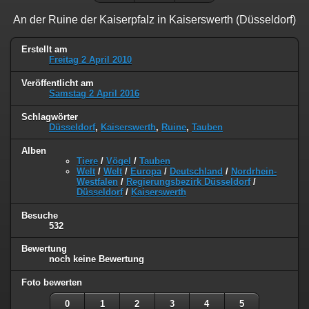
An der Ruine der Kaiserpfalz in Kaiserswerth (Düsseldorf)
Erstellt am
Freitag 2 April 2010
Veröffentlicht am
Samstag 2 April 2016
Schlagwörter
Düsseldorf
,
Kaiserswerth
,
Ruine
,
Tauben
Alben
Tiere
/
Vögel
/
Tauben
Welt
/
Welt
/
Europa
/
Deutschland
/
Nordrhein-
Westfalen
/
Regierungsbezirk Düsseldorf
/
Düsseldorf
/
Kaiserswerth
Besuche
532
Bewertung
noch keine Bewertung
Foto bewerten
0
1
2
3
4
5