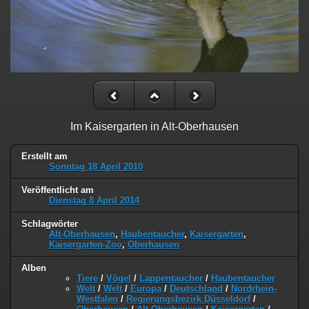
Im Kaisergarten in Alt-Oberhausen
Erstellt am
Sonntag 18 April 2010
Veröffentlicht am
Dienstag 8 April 2014
Schlagwörter
Alt-Oberhausen
,
Haubentaucher
,
Kaisergarten
,
Kaisergarten-Zoo
,
Oberhausen
Alben
Tiere
/
Vögel
/
Lappentaucher
/
Haubentaucher
Welt
/
Welt
/
Europa
/
Deutschland
/
Nordrhein-
Westfalen
/
Regierungsbezirk Düsseldorf
/