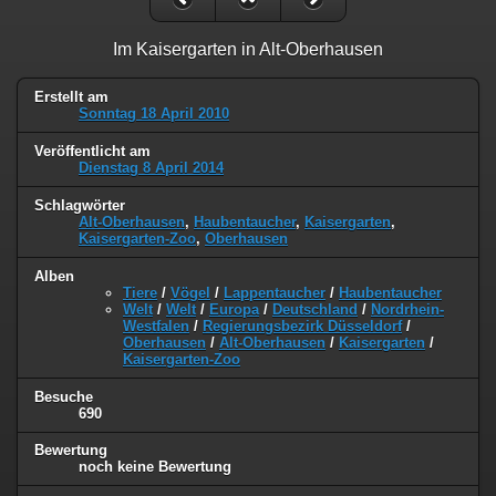
Im Kaisergarten in Alt-Oberhausen
Erstellt am
Sonntag 18 April 2010
Veröffentlicht am
Dienstag 8 April 2014
Schlagwörter
Alt-Oberhausen
,
Haubentaucher
,
Kaisergarten
,
Kaisergarten-Zoo
,
Oberhausen
Alben
Tiere
/
Vögel
/
Lappentaucher
/
Haubentaucher
Welt
/
Welt
/
Europa
/
Deutschland
/
Nordrhein-
Westfalen
/
Regierungsbezirk Düsseldorf
/
Oberhausen
/
Alt-Oberhausen
/
Kaisergarten
/
Kaisergarten-Zoo
Besuche
690
Bewertung
noch keine Bewertung