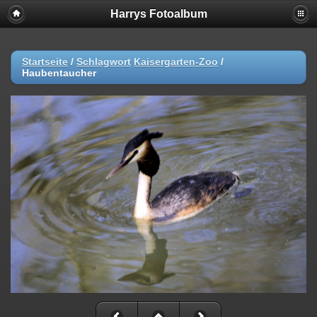
Harrys Fotoalbum
Startseite
/
Schlagwort
Kaisergarten-Zoo
/
Haubentaucher