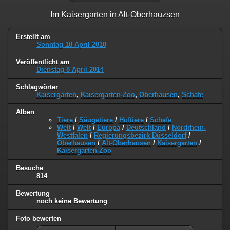
Im Kaisergarten in Alt-Oberhauzsen
Erstellt am
Sonntag 18 April 2010
Veröffentlicht am
Dienstag 8 April 2014
Schlagwörter
Kaisergarten
,
Kaisergarten-Zoo
,
Oberhausen
,
Schafe
Alben
Tiere
/
Säugetiere
/
Huftiere
/
Schafe
Welt
/
Welt
/
Europa
/
Deutschland
/
Nordrhein-
Westfalen
/
Regierungsbezirk Düsseldorf
/
Oberhausen
/
Alt-Oberhausen
/
Kaisergarten
/
Kaisergarten-Zoo
Besuche
814
Bewertung
noch keine Bewertung
Foto bewerten