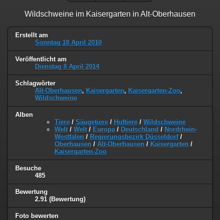
Wildschweine im Kaisergarten in Alt-Oberhausen
Erstellt am
Sonntag 18 April 2010
Veröffentlicht am
Dienstag 8 April 2014
Schlagwörter
Alt-Oberhausen
,
Kaisergarten
,
Kaisergarten-Zoo
,
Wildschweine
Alben
Tiere
/
Säugetiere
/
Huftiere
/
Wildschweine
Welt
/
Welt
/
Europa
/
Deutschland
/
Nordrhein-
Westfalen
/
Regierungsbezirk Düsseldorf
/
Oberhausen
/
Alt-Oberhausen
/
Kaisergarten
/
Kaisergarten-Zoo
Besuche
485
Bewertung
2.91
(Bewertung)
Foto bewerten