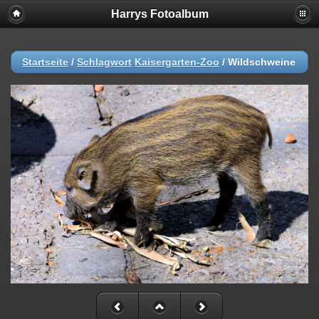
Harrys Fotoalbum
Startseite
/
Schlagwort
Kaisergarten-Zoo
/
Wildschweine