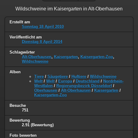
Wildschweine im Kaisergarten in Alt-Oberhausen
Erstellt am
Sonntag 18 April 2010
Veröffentlicht am
Dienstag 8 April 2014
Schlagwörter
Alt-Oberhausen
,
Kaisergarten
,
Kaisergarten-Zoo
,
Wildschweine
Alben
Tiere
/
Säugetiere
/
Huftiere
/
Wildschweine
Welt
/
Welt
/
Europa
/
Deutschland
/
Nordrhein-
Westfalen
/
Regierungsbezirk Düsseldorf
/
Oberhausen
/
Alt-Oberhausen
/
Kaisergarten
/
Kaisergarten-Zoo
Besuche
751
Bewertung
2.91
(Bewertung)
Foto bewerten