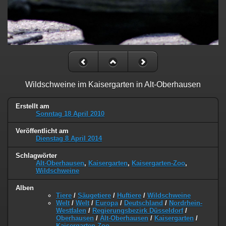
Wildschweine im Kaisergarten in Alt-Oberhausen
Erstellt am
Sonntag 18 April 2010
Veröffentlicht am
Dienstag 8 April 2014
Schlagwörter
Alt-Oberhausen
,
Kaisergarten
,
Kaisergarten-Zoo
,
Wildschweine
Alben
Tiere
/
Säugetiere
/
Huftiere
/
Wildschweine
Welt
/
Welt
/
Europa
/
Deutschland
/
Nordrhein-
Westfalen
/
Regierungsbezirk Düsseldorf
/
Oberhausen
/
Alt-Oberhausen
/
Kaisergarten
/
Kaisergarten-Zoo