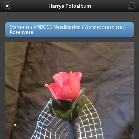
Harrys Fotoalbum
Startseite
/
AMBOSS Metalldesign
/
Wohnaccessoires
/
Rosenvase